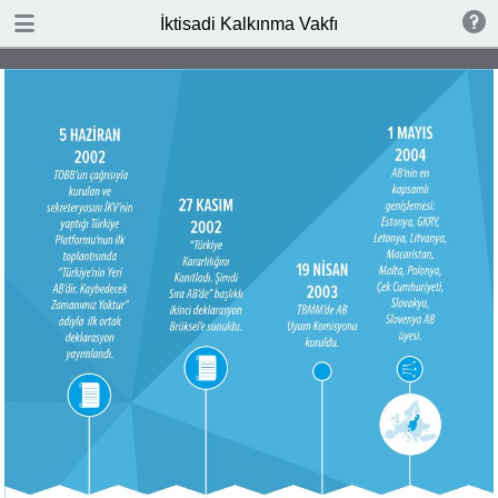
DOWNLOAD
İktisadi Kalkınma Vakfı
publication.pdf
1.1 MB