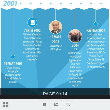
PAGE
9
/ 14